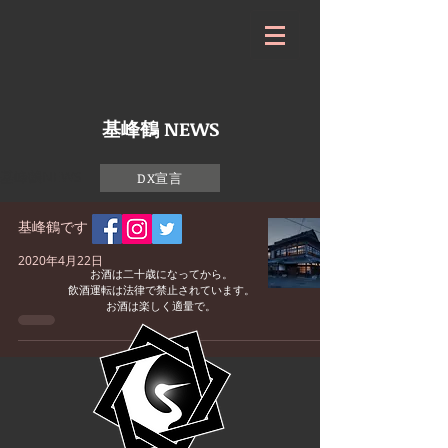
基峰鶴 NEWS
基峰鶴NEWS
DX宣言
基峰鶴です ♪
2020年4月22日
お酒は二十歳になってから。
飲酒運転は法律で禁止されています。
お酒は楽しく適量で。