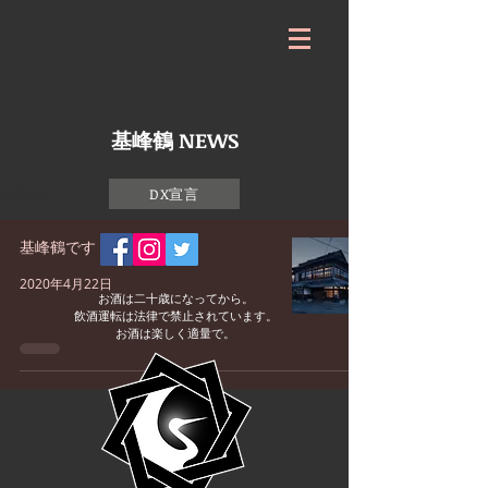
基峰鶴 NEWS
基峰鶴NEWS
DX宣言
基峰鶴です ♪
2020年4月22日
お酒は二十歳になってから。
飲酒運転は法律で禁止されています。
お酒は楽しく適量で。