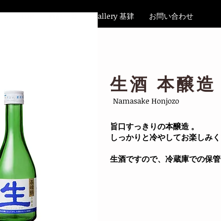
TOP
商品一覧
Gallery 基肄
お問い合わせ
生酒 本醸造
Namasake Honjozo
旨口すっきりの本醸造 。
しっかりと冷やしてお楽しみく
​生酒ですので、冷蔵庫での保