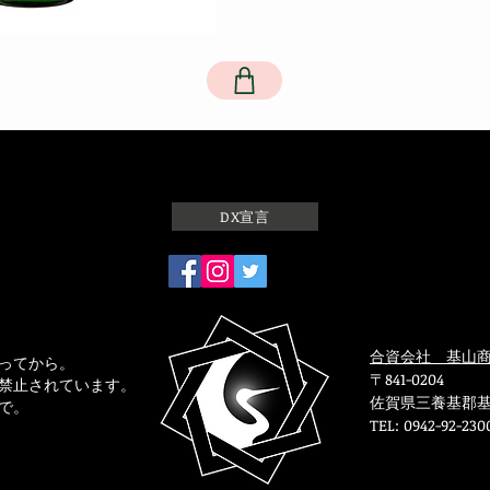
DX宣言
合資会社 基山
ってから。
〒841-0204
禁止されています。
佐賀県三養基郡基
で。
TEL: 0942-92-230