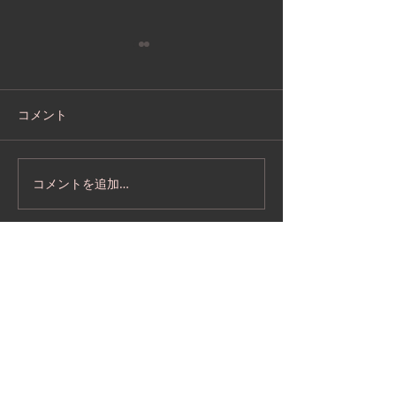
コメント
基峰鶴 蔵開き2026
基峰鶴 とうとう
コメントを追加…
DX宣言
お酒は二十歳になってから。
飲酒運転は法律で禁止されています。
お酒は楽しく適量で。