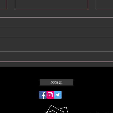
基峰鶴 蔵開き2026
基峰
DX宣言