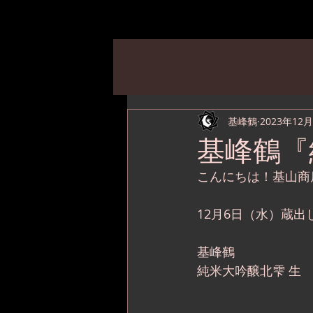
基峰鶴
2023年12
基峰鶴『
こんにちは！基山商
12月6日（水）蔵
基峰鶴
純米大吟醸北雫 生