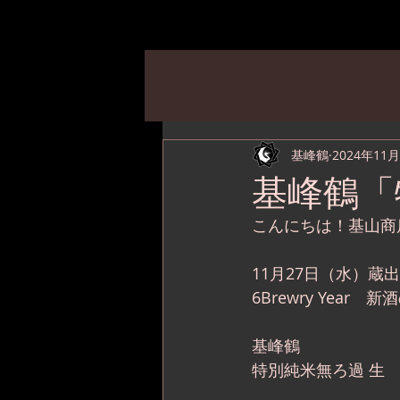
基峰鶴
2024年11
基峰鶴「
こんにちは！基山商
11月27日（水）蔵
6Brewry Year
基峰鶴
特別純米無ろ過 生