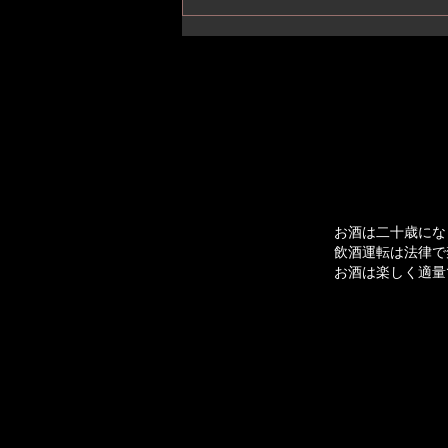
基峰鶴「 純米吟醸山田錦おり
がらみ生 」
お酒は二十歳にな
飲酒運転は法律で
お酒は楽しく適量