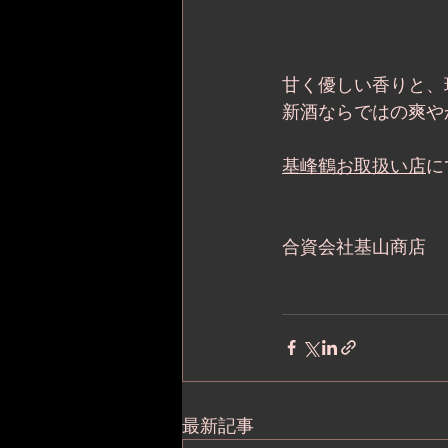
甘く優しい香りと、
新酒ならではの爽や
基峰鶴お取扱い店
に
合資会社基山商店
最新記事