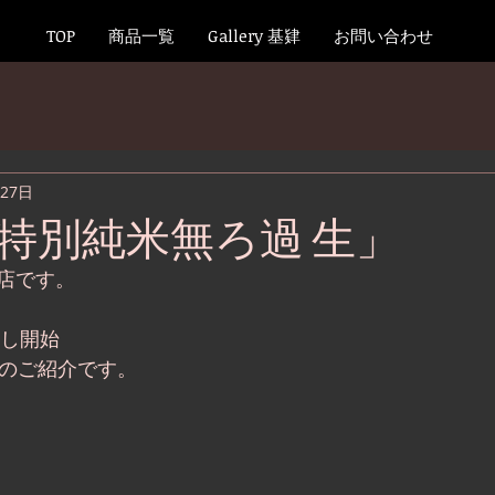
TOP
商品一覧
Gallery 基肄
お問い合わせ
月27日
特別純米無ろ過 生」
店です。
出し開始
　新酒のご紹介です。