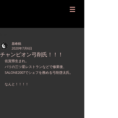
記事
基峰鶴
2020年7月6日
チャンピオン弓削氏！！！
佐賀県生まれ。
パリの三ツ星レストランなどで修業後、
SALONE2007でシェフを務める弓削啓太氏。
なんと！！！！