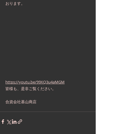
おります。
https://youtu.be/99XQ3u4aMGM
皆様も、是非ご覧ください。
合資会社基山商店