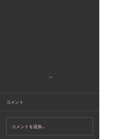
コメント
基峰鶴 蔵開き2026
基峰鶴 とうとう
コメントを追加…