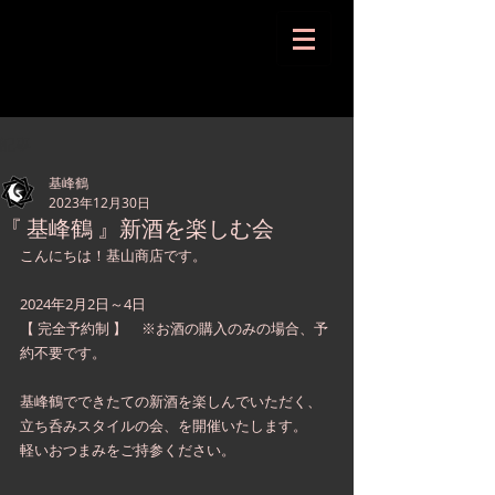
記事
基峰鶴
2023年12月30日
『 基峰鶴 』新酒を楽しむ会
こんにちは！基山商店です。
2024年2月2日～4日
【 完全予約制 】　※お酒の購入のみの場合、予
約不要です。
基峰鶴でできたての新酒を楽しんでいただく、
立ち呑みスタイルの会、を開催いたします。
軽いおつまみをご持参ください。